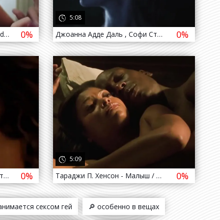
5:08
0%
0%
Фредерикке Даль Хансен / Frederikke Dahl Hansen - Limboland ( 2020 )
Джоанна Адде Даль , Софи Стивенс - Жертва / Johanna Adde Dahl , Sophie Stevens - Sacrifice ( 2020 )
912
811
5:09
0%
0%
Саффрон Берроуз - Соблазнитель / Saffron Burrows - Tempted ( 2001 )
Тараджи П. Хенсон - Малыш / Taraji P. Henson - Baby Boy ( 2001 )
занимается сексом гей
🔎 особенно в вещах