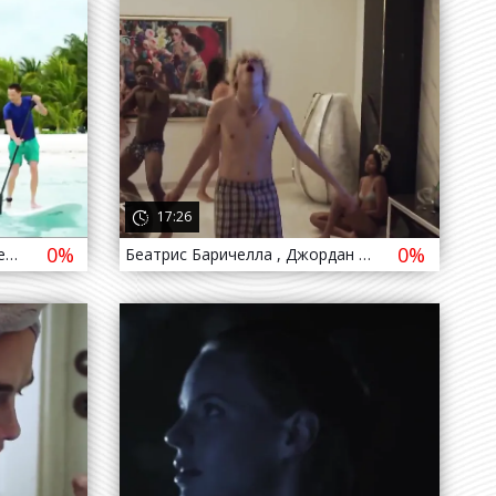
1 087
1 042
17:26
0%
0%
Триша Хелфер - Солнце , море и любовь / Tricia Helfer - Sun Sand & Romance ( 2017 )
Беатрис Баричелла , Джордан Кристин Симон , Франческа Скорсезе , Лиза Ладзаро , Виттория Боттин - Мы те , кто мы есть / Beatrice
1 085
596