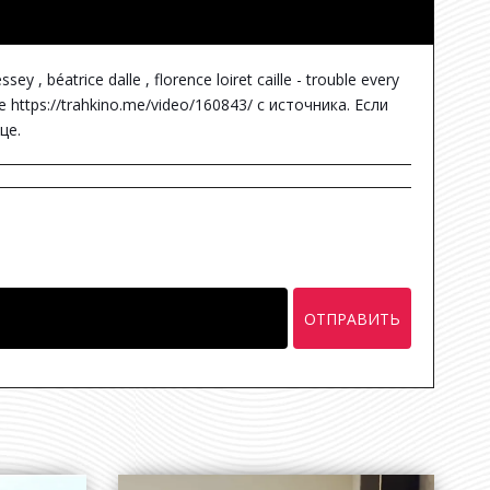
 béatrice dalle , florence loiret caille - trouble every
це
https://trahkino.me/video/160843/
с источника. Если
це.
ОТПРАВИТЬ