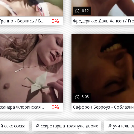
6:12
0%
Беатриче Гранно - Вернись / Beatrice Grannò - Tornare ( 2019 )
да назад
761
4 года назад
5:05
0%
Голая Александра Флоринская - Memorabilia (2001)
й секс соска
🔎 секретарша трахнула двоих
🔎 учитель 