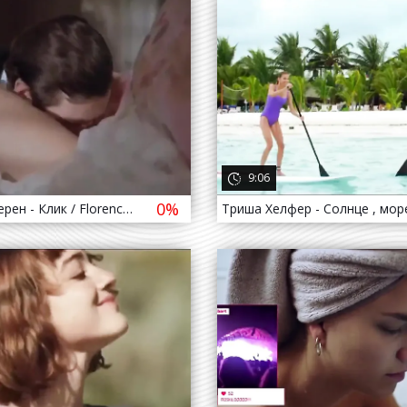
да назад
634
4 года назад
9:06
0%
Флоранс Герен - Клик / Florence Guérin - Le déclic ( 1985 )
да назад
2 166
4 года назад