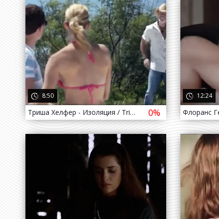
4 года назад
4 го
8:50
12:24
0%
Триша Хелфер - Изоляция / Tricia Helfer - Isolation ( 2015 )
4 года назад
4 го