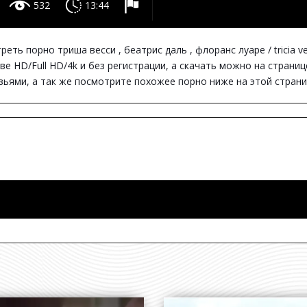
532
13:44
ь порно триша весси , беатрис даль , флоранс луаре / tricia vessey ,
ве HD/Full HD/4k и без регистрации, а скачать можно на страни
узьями, а так же посмотрите похожее порно ниже на этой страни