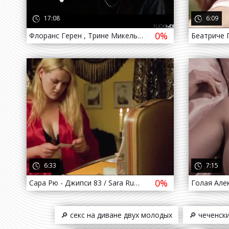
17:08
6:09
0%
Флоранс Герен , Трине Микельсен - Служанка / Florence Guerin , Trine Michelsen - La bonne ( 1986 )
4 года назад
4 го
6:33
7:15
0%
Сара Рю - Джипси 83 / Sara Rue - Gypsy 83 ( 2001 )
🔎 секс на диване двух молодых
🔎 чеченски