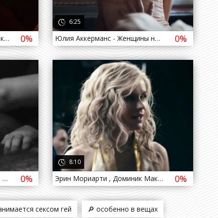
6:25
0%
0%
Кармен Кассовиц - Киберсталкер / Carmen Kassowitz - Stalk ( 2019 - 2020 )
Юлия Аккерманс - Женщины ночи / Julia Akkermans - Keizersvrouwen ( 2019 - 2020 )
620
669
8:10
0%
0%
Лариса Хорхе , Мария Фемэйл / Larissa Jorge , Maria Gal - Stella Models ( 2019 - 2020 )
Эрин Мориарти , Доминик МакЭллигот - Пацаны / Erin Moriarty , Dominique McElligott - The Boys ( 2019 - 2020 )
занимается сексом гей
🔎 особенно в вещах