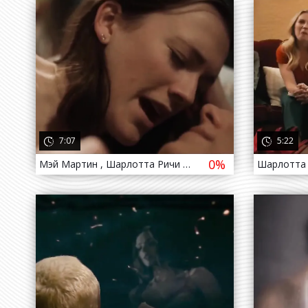
4 года назад
4 го
7:07
5:22
0%
Мэй Мартин , Шарлотта Ричи - Как же хорошо / Mae Martin , Charlotte Ritchie - Feel Good ( 2020 )
4 года назад
4 го