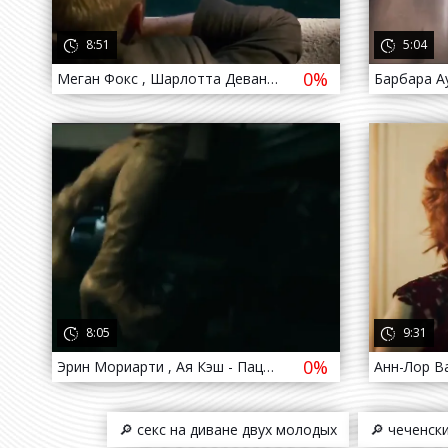
8:51
5:04
0%
Меган Фокс , Шарлотта Девани - Как потерять друзей и заставить всех тебя ненавидеть / Megan Fox , Charlotte Devaney - How to Los
4 года назад
4 го
8:05
9:31
0%
Эрин Мориарти , Ая Кэш - Пацаны / Erin Moriarty , Aya Cash - The Boys ( 2019 - 2020 )
🔎 секс на диване двух молодых
🔎 чеченски