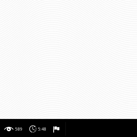
589
5:48