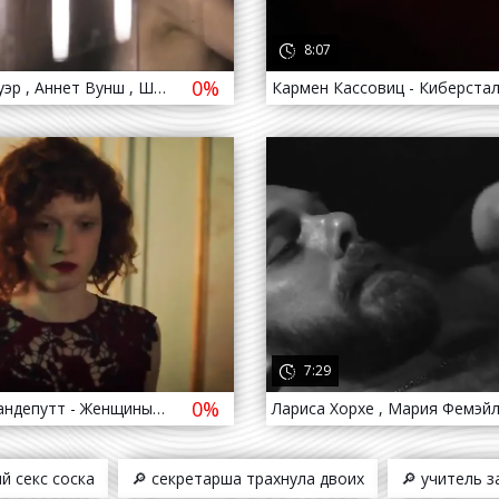
8:07
0%
Барбара Ауэр , Аннет Вунш , Шарлотта Хайнеман - Вакуум / Barbara Auer , Annette Wunsch , Charlotte Heinemann - Vakuum ( 2017 )
да назад
1 376
4 года назад
7:29
0%
Анн-Лор Вандепутт - Женщины ночи / Anne-Laure Vandeputte - Keizersvrouwen ( 2019 - 2020 )
й секс соска
🔎 секретарша трахнула двоих
🔎 учитель 