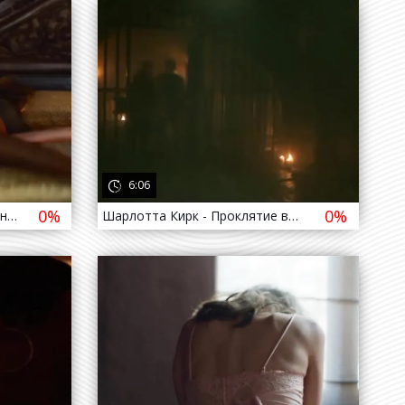
1 515
821
6:06
0%
0%
Мэгги Кью , Шарлотта МакКинни - Остров фантазий / Maggie Q , Charlotte McKinney - Fantasy Island ( 2020 )
Шарлотта Кирк - Проклятие ведьмы / Charlotte Kirk - The Reckoning ( 2021 )
1 004
3 509