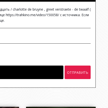
 / charlotte de bruyne , greet verstraete - de twaalf (
нице
https://trahkino.me/video/150058/
с источника. Если
це.
ОТПРАВИТЬ