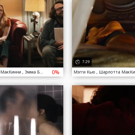
да назад
819
4 года назад
7:29
0%
Шарлотта МакКинни , Эмма Белл - Аргумент / Charlotte McKinney , Emma Bell - The Argument ( 2020 )
да назад
699
4 года назад